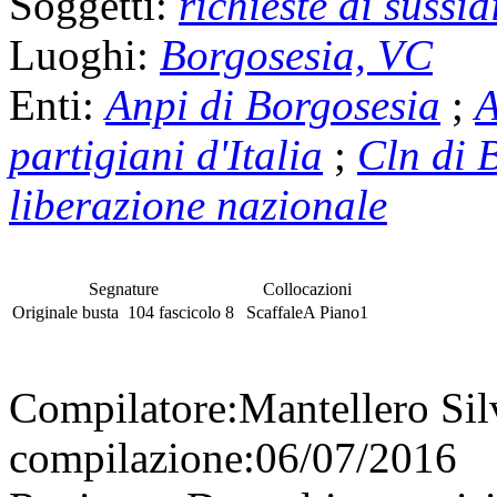
Soggetti:
richieste di sussid
Luoghi:
Borgosesia, VC
Enti:
Anpi di Borgosesia
;
A
partigiani d'Italia
;
Cln di 
liberazione nazionale
Segnature
Collocazioni
Originale
busta
104
fascicolo
8
Scaffale
A
Piano
1
Compilatore:
Mantellero Si
compilazione:
06/07/2016