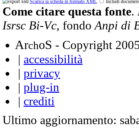
Scarica la scheda in formato XML
Includi documen
Come citare questa fonte
.
Isrsc Bi-Vc
, fondo
Anpi di 
A
S
r
o
- Copyright 200
ch
|
accessibilità
|
privacy
|
plug-in
|
crediti
Ultimo aggiornamento: sab