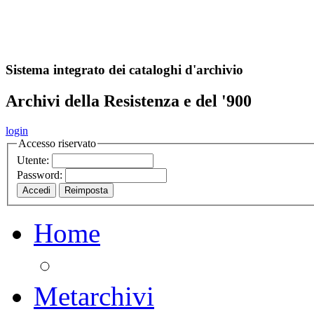
A
S
r
o
ch
Sistema integrato dei cataloghi d'archivio
Archivi della Resistenza e del '900
login
Accesso riservato
Utente:
Password:
Home
Metarchivi