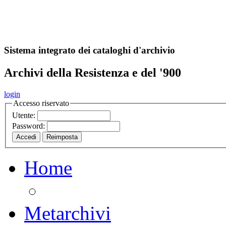
A
S
r
o
ch
Sistema integrato dei cataloghi d'archivio
Archivi della Resistenza e del '900
login
Accesso riservato
Utente:
Password:
Home
Metarchivi