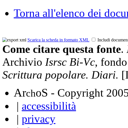
Torna all'elenco dei doc
Scarica la scheda in formato XML
Includi documen
Come citare questa fonte
.
Archivio
Isrsc Bi-Vc
, fond
Scrittura popolare. Diari.
[
A
S
r
o
- Copyright 200
ch
|
accessibilità
|
privacy