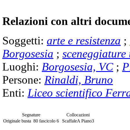
Relazioni con altri docume
Soggetti:
arte e resistenza
;
Borgosesia
;
sceneggiature 
Luoghi:
Borgosesia, VC
;
P
Persone:
Rinaldi, Bruno
Enti:
Liceo scientifico Ferr
Segnature
Collocazioni
Originale
busta
80
fascicolo
6
Scaffale
A
Piano
3