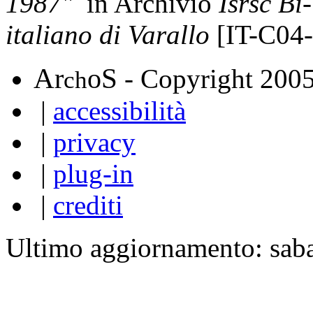
1987"
in Archivio
Isrsc Bi
italiano di Varallo
[IT-C04
A
S
r
o
- Copyright 200
ch
|
accessibilità
|
privacy
|
plug-in
|
crediti
Ultimo aggiornamento: sab