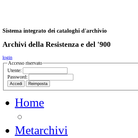
A
S
r
o
ch
Sistema integrato dei cataloghi d'archivio
Archivi della Resistenza e del '900
login
Accesso riservato
Utente:
Password:
Home
Metarchivi