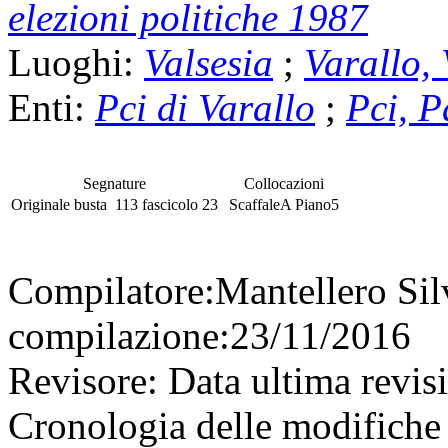
elezioni politiche 1987
Luoghi:
Valsesia
;
Varallo,
Enti:
Pci di Varallo
;
Pci, P
Segnature
Collocazioni
Originale
busta
113
fascicolo
23
Scaffale
A
Piano
5
Compilatore:
Mantellero Si
compilazione:
23/11/2016
Revisore:
Data ultima revis
Cronologia delle modifiche 