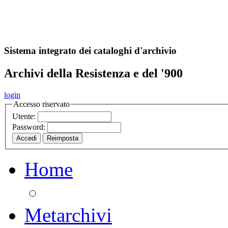
A
S
r
o
ch
Sistema integrato dei cataloghi d'archivio
Archivi della Resistenza e del '900
login
Accesso riservato
Utente:
Password:
Home
Metarchivi