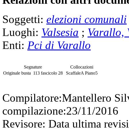
Soggetti:
elezioni comunali
Luoghi:
Valsesia
;
Varallo,
Enti:
Pci di Varallo
Segnature
Collocazioni
Originale
busta
113
fascicolo
28
Scaffale
A
Piano
5
Compilatore:
Mantellero Si
compilazione:
23/11/2016
Revisore:
Data ultima revis