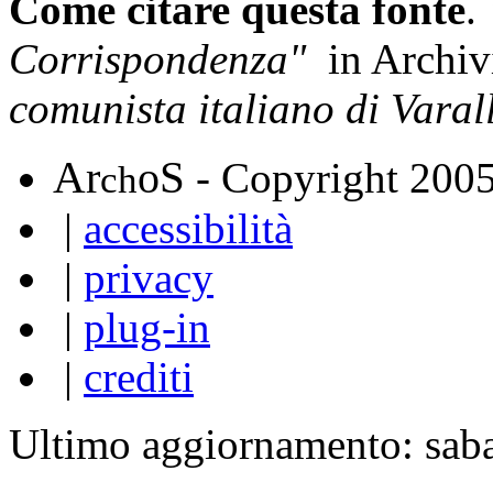
Come citare questa fonte
.
Corrispondenza"
in Archi
comunista italiano di Varal
A
S
r
o
- Copyright 200
ch
|
accessibilità
|
privacy
|
plug-in
|
crediti
Ultimo aggiornamento: sab