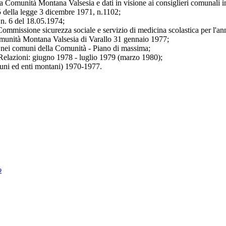
 Comunità Montana Valsesia e dati in visione ai consiglieri comunali inte
 5 della legge 3 dicembre 1971, n.1102;
 n. 6 del 18.05.1974;
Commissione sicurezza sociale e servizio di medicina scolastica per l'a
omunità Montana Valsesia di Varallo 31 gennaio 1977;
bani nei comuni della Comunità - Piano di massima;
, Relazioni: giugno 1978 - luglio 1979 (marzo 1980);
muni ed enti montani) 1970-1977.
o