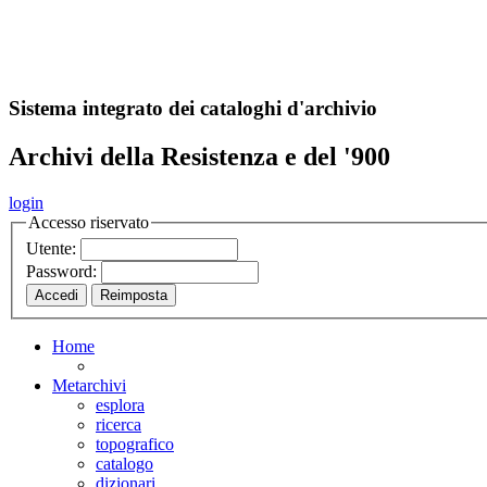
A
S
r
o
ch
Sistema integrato dei cataloghi d'archivio
Archivi della Resistenza e del '900
login
Accesso riservato
Utente:
Password:
Home
Metarchivi
esplora
ricerca
topografico
catalogo
dizionari