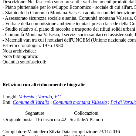
Descrizione:
Nel fascicolo sono presenti i vari documenti prodotti dalla
- Piano pluriennale per lo sviluppo Economico - sociale di cui all'art.
- Statuto della Comunità Montana Valsesia adottato con deliberazione
- Assessorato sicurezza sociale e sanità, Comunità montana Valsesia, 
- Verbale della commissione ambiente tenutasi presso la sede della C
- Studio relativo al piano di raccolta e trasporto dei rifiuti solidi ur
- Comunità Montana Valsesia, I servizi socio-sanitari ed assistenziali
- Materiali vari tra cui i notiziari dell'UNCEM (Unione nazionale co
Estremi cronologici:
1976-1980
Nota archivistica:
Nota bibliografica:
Quantità sottofascicoli:
Relazioni con altri documenti e biografie
Luoghi:
Valsesia
;
Varallo, VC
Enti:
Comune di Varallo
;
Comunità montana Valsesia
;
Pci di Varall
Segnature
Collocazioni
Originale
busta
116
fascicolo
42
Scaffale
A
Piano
5
Compilatore:
Mantellero Silvia
Data compilazione:
23/11/2016