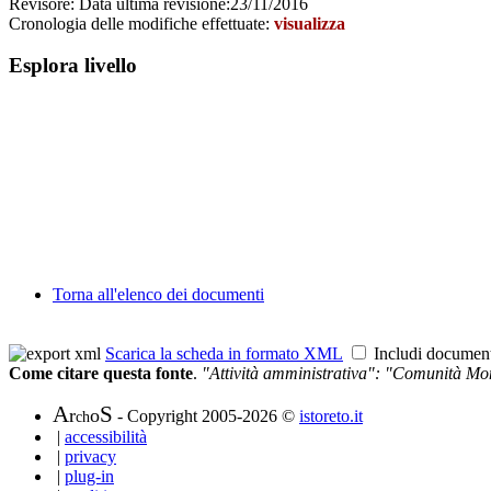
Revisore:
Data ultima revisione:
23/11/2016
Cronologia delle modifiche effettuate:
visualizza
Esplora livello
Torna all'elenco dei documenti
Scarica la scheda in formato XML
Includi documen
Come citare questa fonte
.
"Attività amministrativa": "Comunità Mo
A
S
r
o
- Copyright 2005-2026 ©
istoreto.it
ch
|
accessibilità
|
privacy
|
plug-in