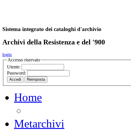
A
S
r
o
ch
Sistema integrato dei cataloghi d'archivio
Archivi della Resistenza e del '900
login
Accesso riservato
Utente:
Password:
Home
Metarchivi