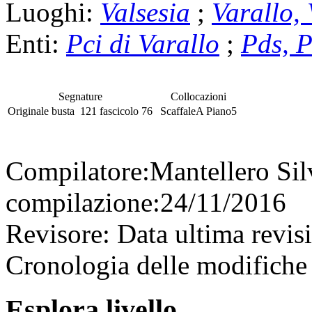
Luoghi:
Valsesia
;
Varallo,
Enti:
Pci di Varallo
;
Pds, P
Segnature
Collocazioni
Originale
busta
121
fascicolo
76
Scaffale
A
Piano
5
Compilatore:
Mantellero Si
compilazione:
24/11/2016
Revisore:
Data ultima revis
Cronologia delle modifiche 
Esplora livello