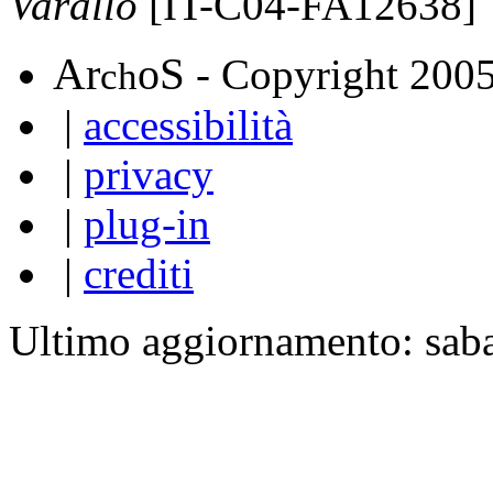
Varallo
[IT-C04-FA12638]
A
S
r
o
- Copyright 200
ch
|
accessibilità
|
privacy
|
plug-in
|
crediti
Ultimo aggiornamento: sab