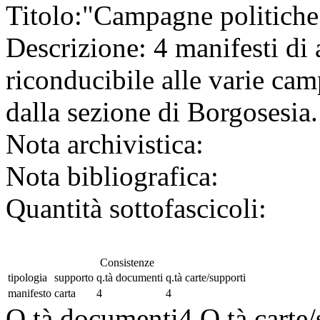
Titolo:
"Campagne politiche
Descrizione:
4 manifesti di
riconducibile alle varie cam
dalla sezione di Borgosesia.
Nota archivistica:
Nota bibliografica:
Quantità sottofascicoli:
Consistenze
tipologia
supporto
q.tà documenti
q.tà carte/supporti
manifesto
carta
4
4
Q.tà documenti
4
Q.tà carte