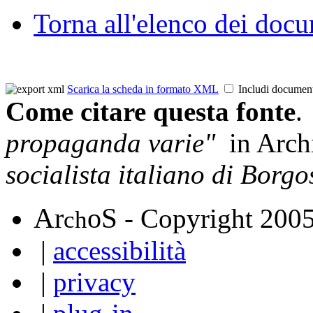
Torna all'elenco dei doc
Scarica la scheda in formato XML
Includi documen
Come citare questa fonte
.
propaganda varie"
in Arch
socialista italiano di Borgo
A
S
r
o
- Copyright 200
ch
|
accessibilità
|
privacy