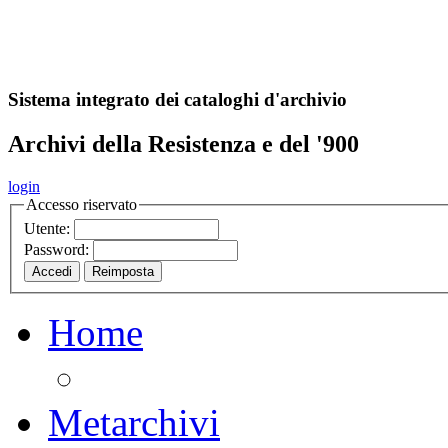
A
S
r
o
ch
Sistema integrato dei cataloghi d'archivio
Archivi della Resistenza e del '900
login
Accesso riservato
Utente:
Password:
Home
Metarchivi