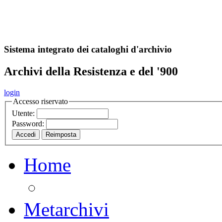
A
S
r
o
ch
Sistema integrato dei cataloghi d'archivio
Archivi della Resistenza e del '900
login
Accesso riservato
Utente:
Password:
Home
Metarchivi