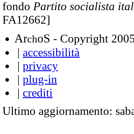
fondo
Partito socialista it
FA12662]
A
S
r
o
- Copyright 200
ch
|
accessibilità
|
privacy
|
plug-in
|
crediti
Ultimo aggiornamento: sab