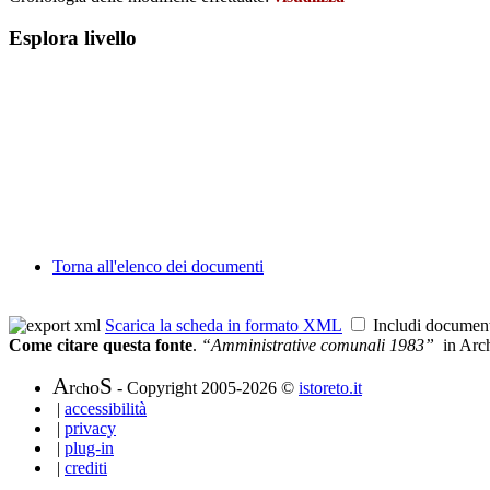
Esplora livello
Torna all'elenco dei documenti
Scarica la scheda in formato XML
Includi documen
Come citare questa fonte
.
“Amministrative comunali 1983”
in Arc
A
S
r
o
- Copyright 2005-2026 ©
istoreto.it
ch
|
accessibilità
|
privacy
|
plug-in
|
crediti