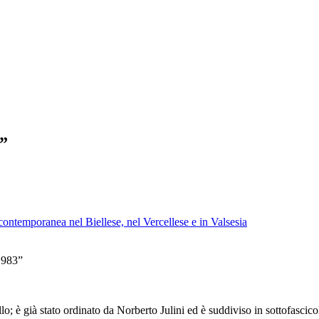
”
à contemporanea nel Biellese, nel Vercellese e in Valsesia
1983”
allo; è già stato ordinato da Norberto Julini ed è suddiviso in sottofascic