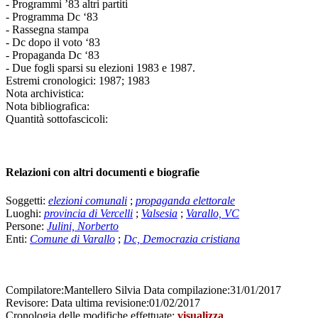
- Programmi ’83 altri partiti
- Programma Dc ‘83
- Rassegna stampa
- Dc dopo il voto ‘83
- Propaganda Dc ‘83
- Due fogli sparsi su elezioni 1983 e 1987.
Estremi cronologici:
1987; 1983
Nota archivistica:
Nota bibliografica:
Quantità sottofascicoli:
Relazioni con altri documenti e biografie
Soggetti:
elezioni comunali
;
propaganda elettorale
Luoghi:
provincia di Vercelli
;
Valsesia
;
Varallo, VC
Persone:
Julini, Norberto
Enti:
Comune di Varallo
;
Dc, Democrazia cristiana
Compilatore:
Mantellero Silvia
Data compilazione:
31/01/2017
Revisore:
Data ultima revisione:
01/02/2017
Cronologia delle modifiche effettuate:
visualizza