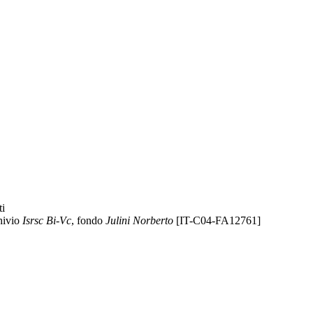
ti
hivio
Isrsc Bi-Vc
, fondo
Julini Norberto
[IT-C04-FA12761]