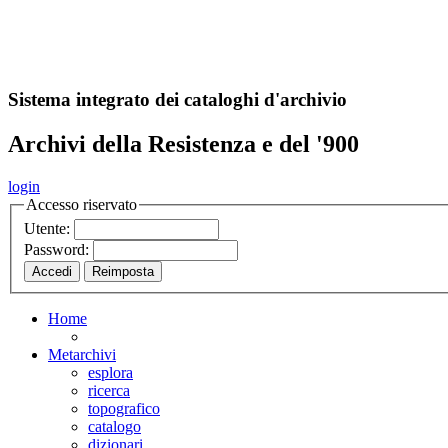
A
S
r
o
ch
Sistema integrato dei cataloghi d'archivio
Archivi della Resistenza e del '900
login
Accesso riservato
Utente:
Password:
Home
Metarchivi
esplora
ricerca
topografico
catalogo
dizionari