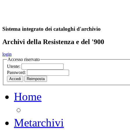
A
S
r
o
ch
Sistema integrato dei cataloghi d'archivio
Archivi della Resistenza e del '900
login
Accesso riservato
Utente:
Password:
Home
Metarchivi