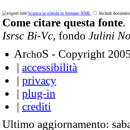
Scarica la scheda in formato XML
Includi documen
Come citare questa fonte
.
Isrsc Bi-Vc
, fondo
Julini N
A
S
r
o
- Copyright 200
ch
|
accessibilità
|
privacy
|
plug-in
|
crediti
Ultimo aggiornamento: sab