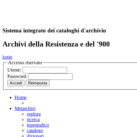
A
S
r
o
ch
Sistema integrato dei cataloghi d'archivio
Archivi della Resistenza e del '900
login
Accesso riservato
Utente:
Password:
Home
Metarchivi
esplora
ricerca
topografico
catalogo
dizionari