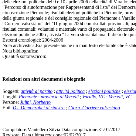
delle elezioni politiche del 9 e 10 aprile 2006 nella città di Varallo; el
“Percorso di autoformazione per Rappresentanti di lista” dei Democratici 
circoscrizione Piemonte; risultati elezioni politiche in Piemonte, prov
della giunta regionale e del consiglio regionale del Piemonte a Varall
“Corriere valsesiano” dell’11 giugno 2004 con risultati provinciali; p
risultati comunali; volantini e materiale vario di propaganda elettor
elezioni politiche 2006 ; rivista “La vera storia italiana. Il dietro le
Estremi cronologici:
2004-2006
Nota archivistica:
Era presente anche un manifesto elettorale che è stato 
Nota bibliografica:
Quantità sottofascicoli:
Relazioni con altri documenti e biografie
Soggetti:
attività di partito
;
attività politica
;
elezioni politiche
;
elezio
Luoghi:
Piemonte
;
provincia di Vercelli
;
Varallo, VC
;
Vercelli, VC
Persone:
Julini, Norberto
Enti:
Ds, Democratici di sinistra
;
Giorn. Corriere valsesiano
Compilatore:
Mantellero Silvia
Data compilazione:
31/01/2017
Revisore:
Data ultima revisione:
02/02/2017