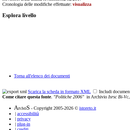
Cronologia delle modifiche effettuate:
visualizza
Esplora livello
Torna all'elenco dei documenti
Scarica la scheda in formato XML
Includi documen
Come citare questa fonte
.
"Politiche 2006"
in Archivio
Isrsc Bi-Vc
A
S
r
o
- Copyright 2005-2026 ©
istoreto.it
ch
|
accessibilità
|
privacy
|
plug-in
|
crediti