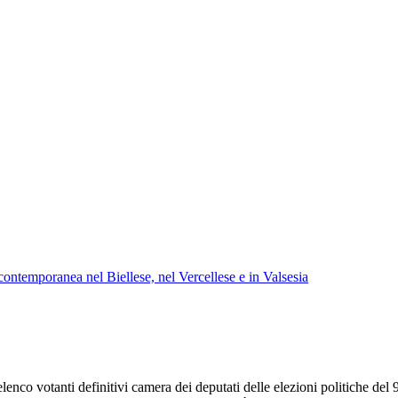
à contemporanea nel Biellese, nel Vercellese e in Valsesia
co votanti definitivi camera dei deputati delle elezioni politiche del 9 e