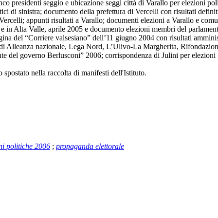
enco presidenti seggio e ubicazione seggi città di Varallo per elezioni poli
di sinistra; documento della prefettura di Vercelli con risultati definitiv
. Vercelli; appunti risultati a Varallo; documenti elezioni a Varallo e c
o e in Alta Valle, aprile 2005 e documento elezioni membri del parlamen
agina del “Corriere valsesiano” dell’11 giugno 2004 con risultati ammin
ale di Alleanza nazionale, Lega Nord, L’Ulivo-La Margherita, Rifondazio
 quinte del governo Berlusconi” 2006; corrispondenza di Julini per elezioni
spostato nella raccolta di manifesti dell'Istituto.
ni politiche 2006
;
propaganda elettorale