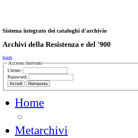
A
S
r
o
ch
Sistema integrato dei cataloghi d'archivio
Archivi della Resistenza e del '900
login
Accesso riservato
Utente:
Password:
Home
Metarchivi