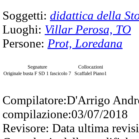
Soggetti:
didattica della St
Luoghi:
Villar Perosa, TO
Persone:
Prot, Loredana
Segnature
Collocazioni
Originale
busta
F SD 1
fascicolo
7
Scaffale
I
Piano
1
Compilatore:
D'Arrigo And
compilazione:
03/07/2018
Revisore:
Data ultima revis