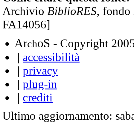
Archivio
BiblioRES
, fondo
FA14056]
A
S
r
o
- Copyright 200
ch
|
accessibilità
|
privacy
|
plug-in
|
crediti
Ultimo aggiornamento: sab