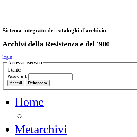
A
S
r
o
ch
Sistema integrato dei cataloghi d'archivio
Archivi della Resistenza e del '900
login
Accesso riservato
Utente:
Password:
Home
Metarchivi