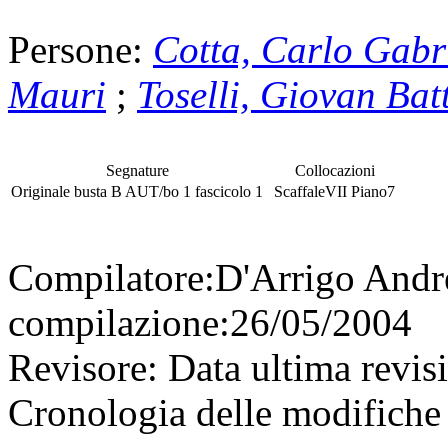
Persone:
Cotta, Carlo Gabri
Mauri
;
Toselli, Giovan Batt
Segnature
Collocazioni
Originale
busta
B AUT/bo 1
fascicolo
1
Scaffale
VII
Piano
7
Compilatore:
D'Arrigo And
compilazione:
26/05/2004
Revisore:
Data ultima revis
Cronologia delle modifiche 