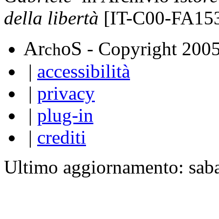
della libertà
[IT-C00-FA15
A
S
r
o
- Copyright 200
ch
|
accessibilità
|
privacy
|
plug-in
|
crediti
Ultimo aggiornamento: sab