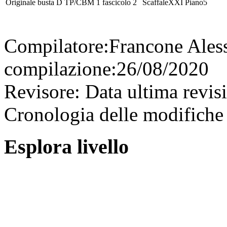
Originale
busta
D TP/CBM 1
fascicolo
2
Scaffale
XXI
Piano
5
Compilatore:
Francone Ales
compilazione:
26/08/2020
Revisore:
Data ultima revis
Cronologia delle modifiche 
Esplora livello