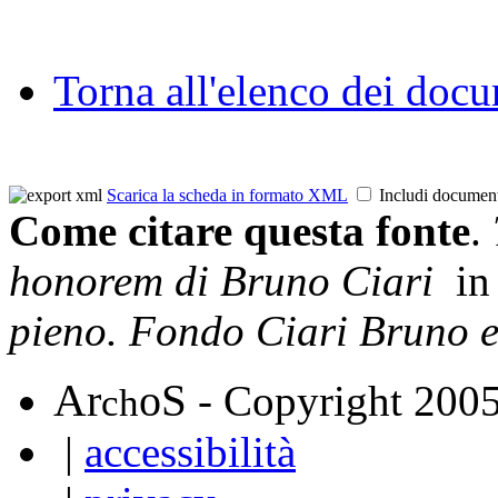
Torna all'elenco dei doc
Scarica la scheda in formato XML
Includi documen
Come citare questa fonte
.
honorem di Bruno Ciari
in 
pieno. Fondo Ciari Bruno 
A
S
r
o
- Copyright 200
ch
|
accessibilità