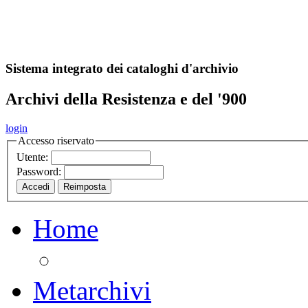
A
S
r
o
ch
Sistema integrato dei cataloghi d'archivio
Archivi della Resistenza e del '900
login
Accesso riservato
Utente:
Password:
Home
Metarchivi