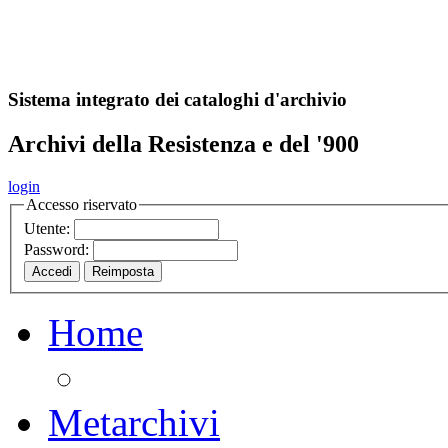
A
S
r
o
ch
Sistema integrato dei cataloghi d'archivio
Archivi della Resistenza e del '900
login
Accesso riservato
Utente:
Password:
Home
Metarchivi