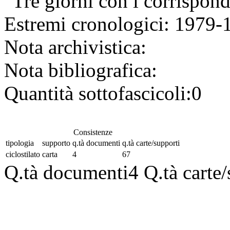
"Tre giorni con i corrispon
Estremi cronologici:
1979-
Nota archivistica:
Nota bibliografica:
Quantità sottofascicoli:
0
Consistenze
tipologia
supporto
q.tà documenti
q.tà carte/supporti
ciclostilato
carta
4
67
Q.tà documenti
4
Q.tà carte