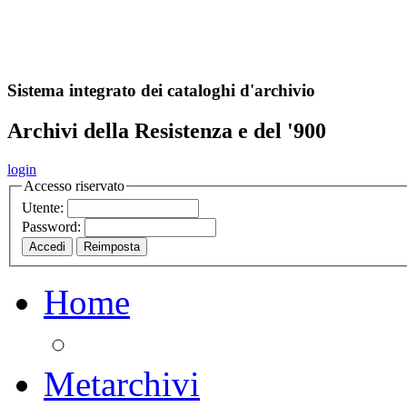
A
S
r
o
ch
Sistema integrato dei cataloghi d'archivio
Archivi della Resistenza e del '900
login
Accesso riservato
Utente:
Password:
Home
Metarchivi