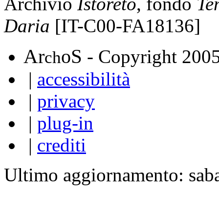
Archivio
Istoreto
, fondo
Te
Daria
[IT-C00-FA18136]
A
S
r
o
- Copyright 200
ch
|
accessibilità
|
privacy
|
plug-in
|
crediti
Ultimo aggiornamento: sab