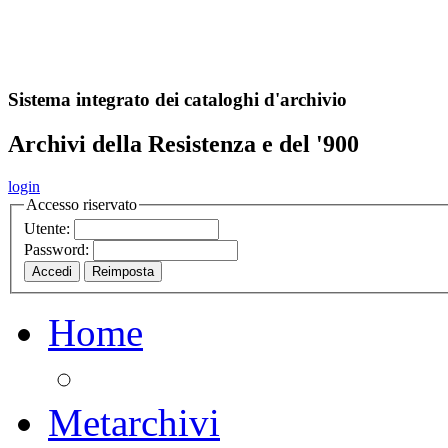
A
S
r
o
ch
Sistema integrato dei cataloghi d'archivio
Archivi della Resistenza e del '900
login
Accesso riservato
Utente:
Password:
Home
Metarchivi