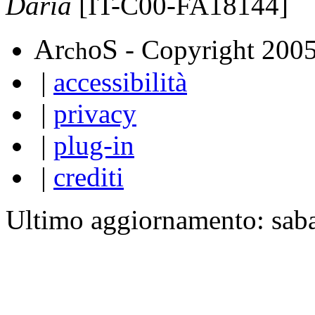
Daria
[IT-C00-FA18144]
A
S
r
o
- Copyright 200
ch
|
accessibilità
|
privacy
|
plug-in
|
crediti
Ultimo aggiornamento: sab