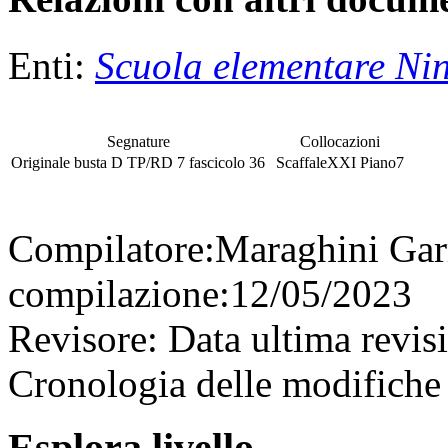
Enti:
Scuola elementare Nin
Segnature
Collocazioni
Originale
busta
D TP/RD 7
fascicolo
36
Scaffale
XXI
Piano
7
Compilatore:
Maraghini Gar
compilazione:
12/05/2023
Revisore:
Data ultima revis
Cronologia delle modifiche 
Esplora livello