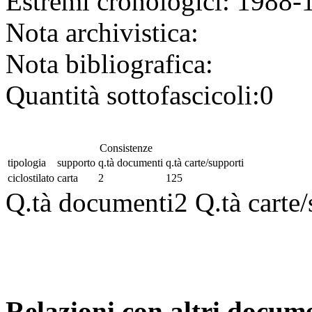
Estremi cronologici:
1988-
Nota archivistica:
Nota bibliografica:
Quantità sottofascicoli:
0
Consistenze
tipologia
supporto
q.tà documenti
q.tà carte/supporti
ciclostilato
carta
2
125
Q.tà documenti
2
Q.tà carte
Relazioni con altri docume