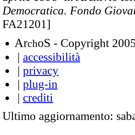
Democratica. Fondo Giova
FA21201]
A
S
r
o
- Copyright 200
ch
|
accessibilità
|
privacy
|
plug-in
|
crediti
Ultimo aggiornamento: sab