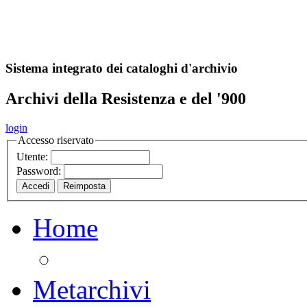
A
S
r
o
ch
Sistema integrato dei cataloghi d'archivio
Archivi della Resistenza e del '900
login
Accesso riservato
Utente:
Password:
Home
Metarchivi