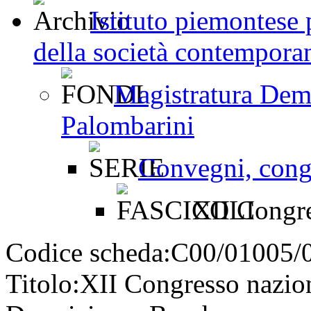
Istituto piemontese p
della società contemporan
Magistratura Dem
Palombarini
Convegni, congr
XII Congre
Codice scheda:
C00/01005/
Titolo:
XII Congresso nazion