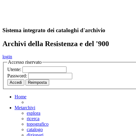
A
S
r
o
ch
Sistema integrato dei cataloghi d'archivio
Archivi della Resistenza e del '900
login
Accesso riservato
Utente:
Password:
Home
Metarchivi
esplora
ricerca
topografico
catalogo
dizionari