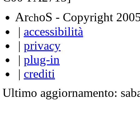
A
S
r
o
- Copyright 200
ch
|
accessibilità
|
privacy
|
plug-in
|
crediti
Ultimo aggiornamento: sab