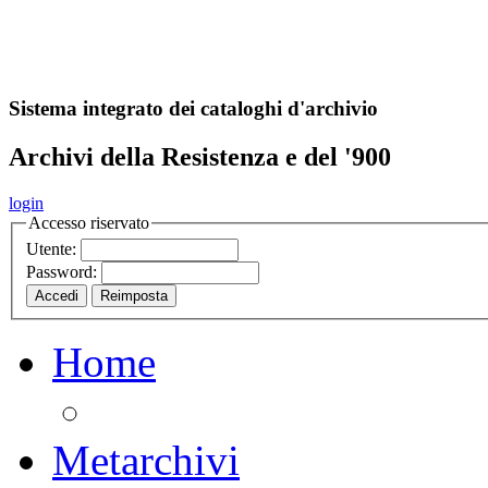
A
S
r
o
ch
Sistema integrato dei cataloghi d'archivio
Archivi della Resistenza e del '900
login
Accesso riservato
Utente:
Password:
Home
Metarchivi