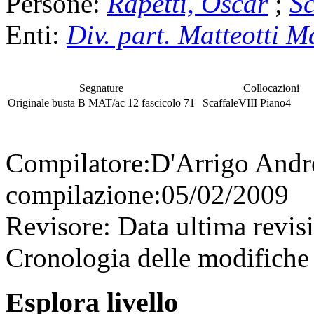
Persone:
Rapetti, Oscar
;
Sc
Enti:
Div. part. Matteotti 
Segnature
Collocazioni
Originale
busta
B MAT/ac 12
fascicolo
71
Scaffale
VIII
Piano
4
Compilatore:
D'Arrigo And
compilazione:
05/02/2009
Revisore:
Data ultima revis
Cronologia delle modifiche 
Esplora livello