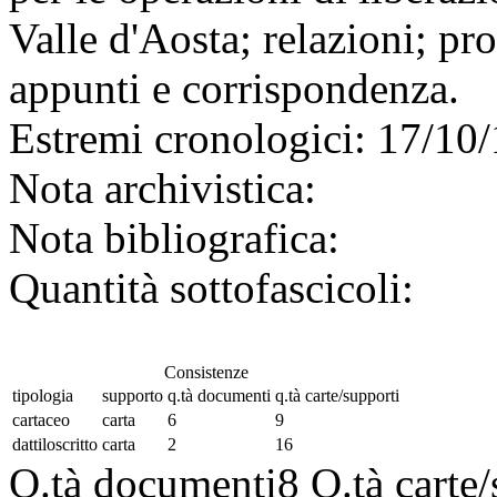
Valle d'Aosta; relazioni; pr
appunti e corrispondenza.
Estremi cronologici:
17/10/
Nota archivistica:
Nota bibliografica:
Quantità sottofascicoli:
Consistenze
tipologia
supporto
q.tà documenti
q.tà carte/supporti
cartaceo
carta
6
9
dattiloscritto
carta
2
16
Q.tà documenti
8
Q.tà carte