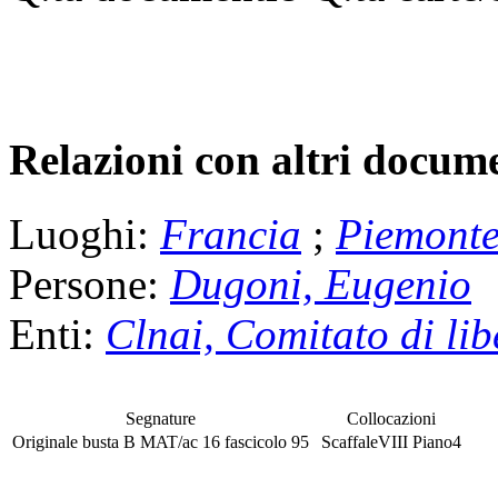
Relazioni con altri docume
Luoghi:
Francia
;
Piemont
Persone:
Dugoni, Eugenio
Enti:
Clnai, Comitato di lib
Segnature
Collocazioni
Originale
busta
B MAT/ac 16
fascicolo
95
Scaffale
VIII
Piano
4