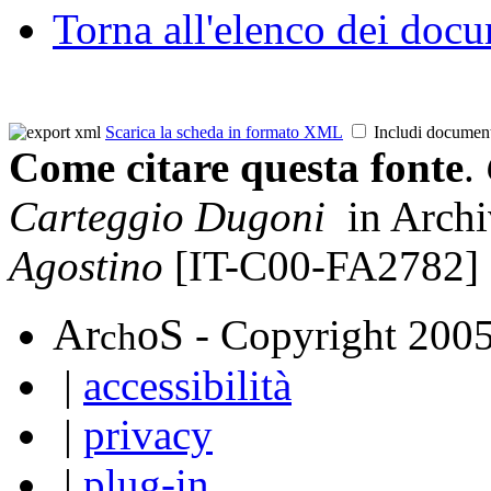
Torna all'elenco dei doc
Scarica la scheda in formato XML
Includi documen
Come citare questa fonte
.
Carteggio Dugoni
in Arch
Agostino
[IT-C00-FA2782]
A
S
r
o
- Copyright 200
ch
|
accessibilità
|
privacy
|
plug-in