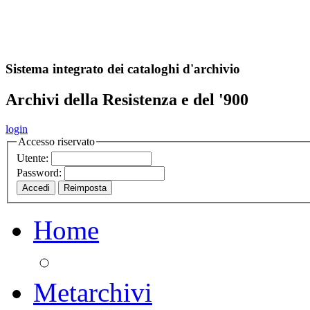
A
S
r
o
ch
Sistema integrato dei cataloghi d'archivio
Archivi della Resistenza e del '900
login
Accesso riservato
Utente:
Password:
Home
Metarchivi