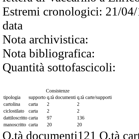
Estremi cronologici:
21/04/
data
Nota archivistica:
Nota bibliografica:
Quantità sottofascicoli:
Consistenze
tipologia
supporto
q.tà documenti
q.tà carte/supporti
cartolina
carta
2
2
ciclostilato
carta
2
2
dattiloscritto
carta
97
136
manoscritto
carta
20
20
Q.tà documenti
121
Q.tà car