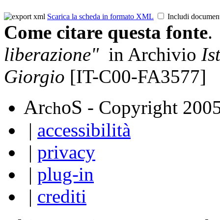
Scarica la scheda in formato XML
Includi documen
Come citare questa fonte
.
liberazione"
in Archivio
Is
Giorgio
[IT-C00-FA3577]
A
S
r
o
- Copyright 200
ch
|
accessibilità
|
privacy
|
plug-in
|
crediti