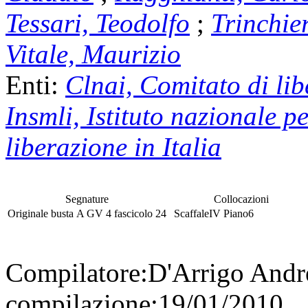
Tessari, Teodolfo
;
Trinchie
Vitale, Maurizio
Enti:
Clnai, Comitato di lib
Insmli, Istituto nazionale p
liberazione in Italia
Segnature
Collocazioni
Originale
busta
A GV 4
fascicolo
24
Scaffale
IV
Piano
6
Compilatore:
D'Arrigo And
compilazione:
19/01/2010