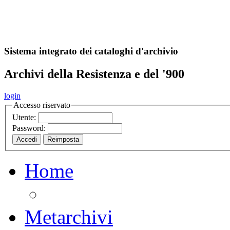
A
S
r
o
ch
Sistema integrato dei cataloghi d'archivio
Archivi della Resistenza e del '900
login
Accesso riservato
Utente:
Password:
Home
Metarchivi