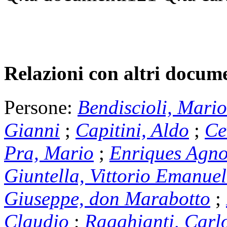
Relazioni con altri docume
Persone:
Bendiscioli, Mario
Gianni
;
Capitini, Aldo
;
Ce
Pra, Mario
;
Enriques Agnol
Giuntella, Vittorio Emanuel
Giuseppe, don Marabotto
;
Claudio
;
Ragghianti, Carl