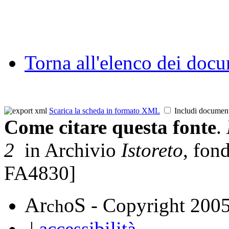
Torna all'elenco dei doc
Scarica la scheda in formato XML
Includi documen
Come citare questa fonte
.
2
in Archivio
Istoreto
, fon
FA4830]
A
S
r
o
- Copyright 200
ch
|
accessibilità