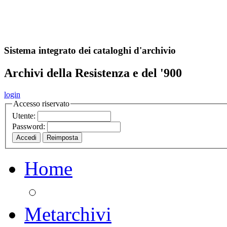
A
S
r
o
ch
Sistema integrato dei cataloghi d'archivio
Archivi della Resistenza e del '900
login
Accesso riservato
Utente:
Password:
Home
Metarchivi