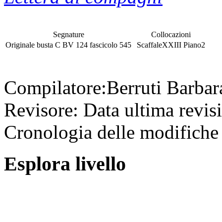
Segnature
Collocazioni
Originale
busta
C BV 124
fascicolo
545
Scaffale
XXIII
Piano
2
Compilatore:
Berruti Barba
Revisore:
Data ultima revis
Cronologia delle modifiche 
Esplora livello