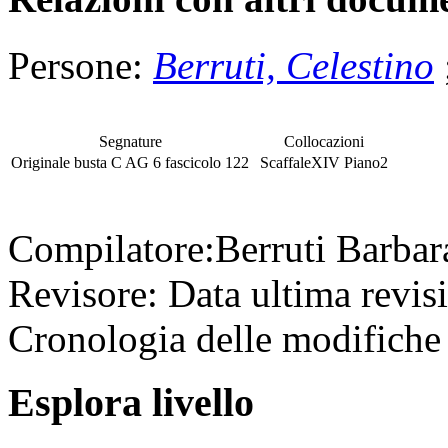
Persone:
Berruti, Celestino
Segnature
Collocazioni
Originale
busta
C AG 6
fascicolo
122
Scaffale
XIV
Piano
2
Compilatore:
Berruti Barba
Revisore:
Data ultima revis
Cronologia delle modifiche 
Esplora livello