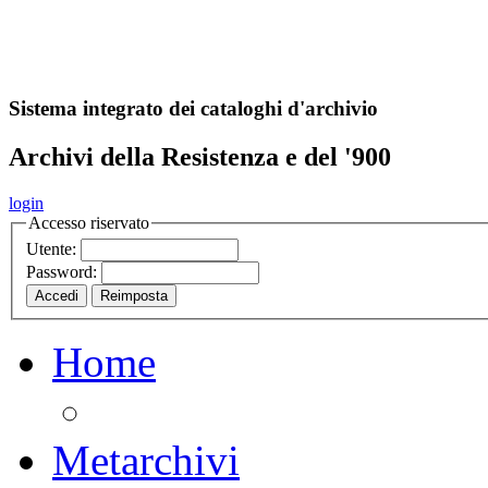
A
S
r
o
ch
Sistema integrato dei cataloghi d'archivio
Archivi della Resistenza e del '900
login
Accesso riservato
Utente:
Password:
Home
Metarchivi