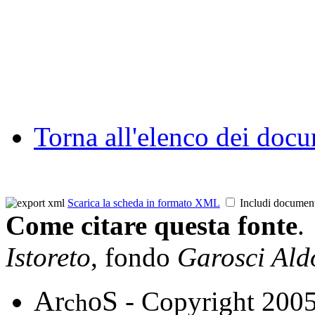
Torna all'elenco dei doc
Scarica la scheda in formato XML
Includi documen
Come citare questa fonte
.
Istoreto
, fondo
Garosci Ald
A
S
r
o
- Copyright 200
ch