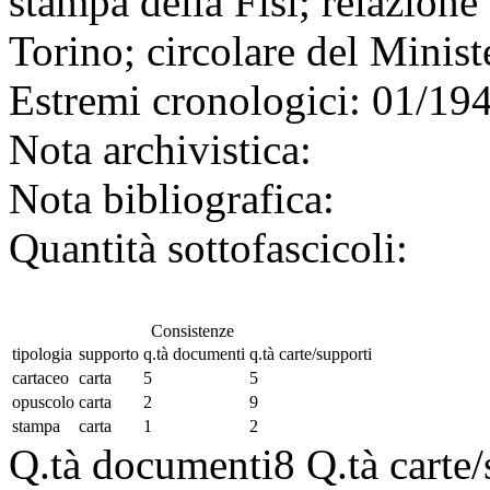
stampa della Fisi; relazione 
Torino; circolare del Minist
Estremi cronologici:
01/1945
Nota archivistica:
Nota bibliografica:
Quantità sottofascicoli:
Consistenze
tipologia
supporto
q.tà documenti
q.tà carte/supporti
cartaceo
carta
5
5
opuscolo
carta
2
9
stampa
carta
1
2
Q.tà documenti
8
Q.tà carte