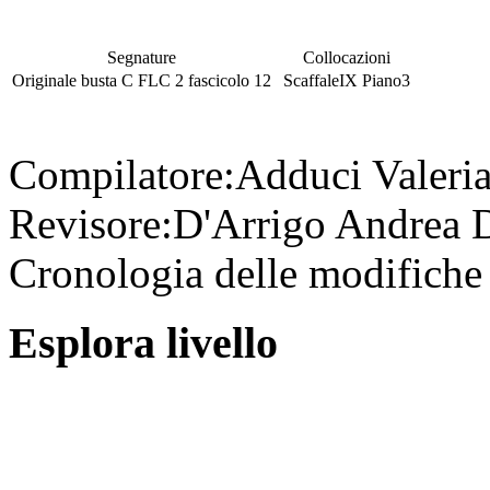
Segnature
Collocazioni
Originale
busta
C FLC 2
fascicolo
12
Scaffale
IX
Piano
3
Compilatore:
Adduci Valeri
Revisore:
D'Arrigo Andrea
D
Cronologia delle modifiche 
Esplora livello