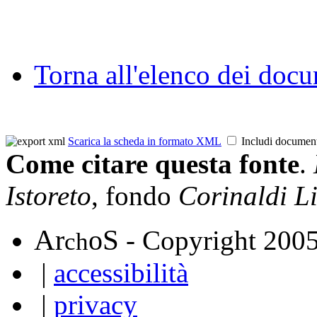
Torna all'elenco dei doc
Scarica la scheda in formato XML
Includi documen
Come citare questa fonte
.
Istoreto
, fondo
Corinaldi L
A
S
r
o
- Copyright 200
ch
|
accessibilità
|
privacy