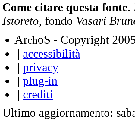
Come citare questa fonte
.
Istoreto
, fondo
Vasari Brun
A
S
r
o
- Copyright 200
ch
|
accessibilità
|
privacy
|
plug-in
|
crediti
Ultimo aggiornamento: sab