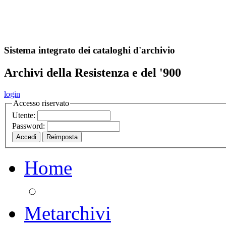
A
S
r
o
ch
Sistema integrato dei cataloghi d'archivio
Archivi della Resistenza e del '900
login
Accesso riservato
Utente:
Password:
Home
Metarchivi