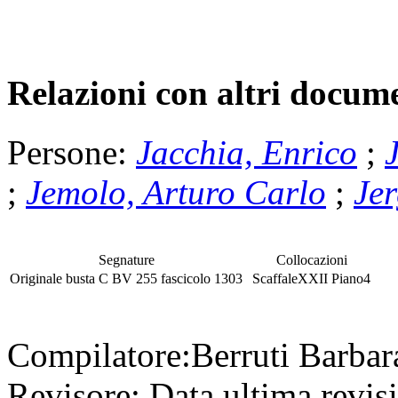
Relazioni con altri docume
Persone:
Jacchia, Enrico
;
;
Jemolo, Arturo Carlo
;
Jer
Segnature
Collocazioni
Originale
busta
C BV 255
fascicolo
1303
Scaffale
XXII
Piano
4
Compilatore:
Berruti Barba
Revisore:
Data ultima revis