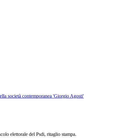
 della società contemporanea 'Giorgio Agosti'
olo elettorale del Psdi, ritaglio stampa.