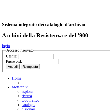
A
S
r
o
ch
Sistema integrato dei cataloghi d'archivio
Archivi della Resistenza e del '900
login
Accesso riservato
Utente:
Password:
Home
Metarchivi
esplora
ricerca
topografico
catalogo
dizionari