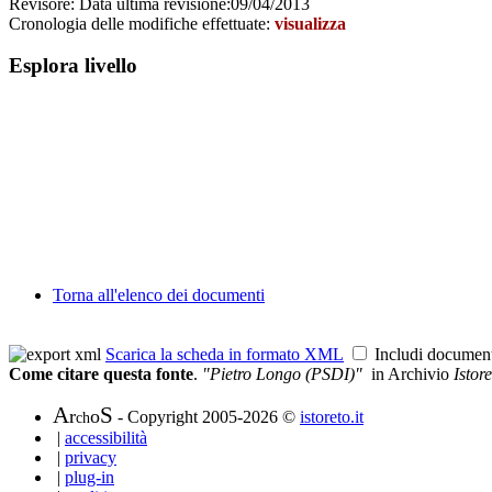
Revisore:
Data ultima revisione:
09/04/2013
Cronologia delle modifiche effettuate:
visualizza
Esplora livello
Torna all'elenco dei documenti
Scarica la scheda in formato XML
Includi documen
Come citare questa fonte
.
"Pietro Longo (PSDI)"
in Archivio
Istor
A
S
r
o
- Copyright 2005-2026 ©
istoreto.it
ch
|
accessibilità
|
privacy
|
plug-in