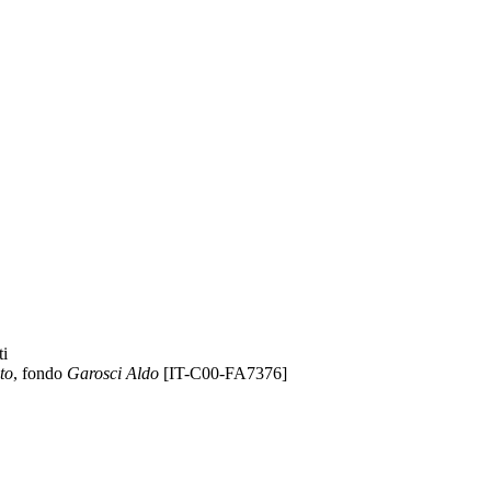
ti
eto
, fondo
Garosci Aldo
[IT-C00-FA7376]