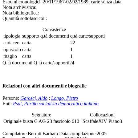
Estremi cronologici:
20/11/1967-02/02/1989; carte senza data
Nota archivistica:
Nota bibliografica:
Quantità sottofascicoli:
Consistenze
tipologia
supporto
q.tà documenti
q.tà carte/supporti
cartaceo
carta
22
opuscolo
carta
1
ritaglio
carta
1
Q.tà documenti
Q.tà carte/supporti
24
Relazioni con altri documenti e biografie
Persone:
Garosci, Aldo
;
Longo, Pietro
Enti:
Psdi, Partito socialista democratico italiano
Segnature
Collocazioni
Originale
busta
C AG 23
fascicolo
610
Scaffale
XIV
Piano
3
Compilatore:
Berruti Barbara
Data compilazione:
2005