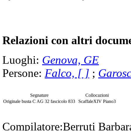
Relazioni con altri docume
Luoghi:
Genova, GE
Persone:
Falco, [ ]
;
Garosc
Segnature
Collocazioni
Originale
busta
C AG 32
fascicolo
833
Scaffale
XIV
Piano
3
Compilatore:
Berruti Barba