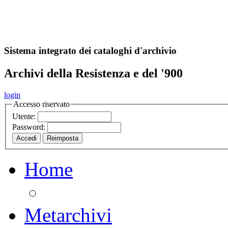
A
S
r
o
ch
Sistema integrato dei cataloghi d'archivio
Archivi della Resistenza e del '900
login
Accesso riservato
Utente:
Password:
Home
Metarchivi