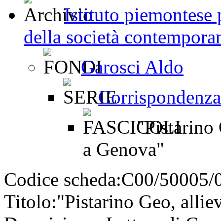
Istituto piemontese p
della società contemporan
Garosci Aldo
Corrispondenza
"Pistarino 
a Genova"
Codice scheda:
C00/50005/
Titolo:
"Pistarino Geo, allie