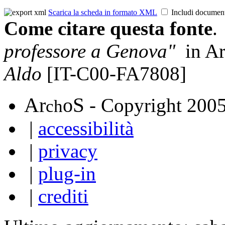
Scarica la scheda in formato XML
Includi documen
Come citare questa fonte
.
professore a Genova"
in Ar
Aldo
[IT-C00-FA7808]
A
S
r
o
- Copyright 200
ch
|
accessibilità
|
privacy
|
plug-in
|
crediti