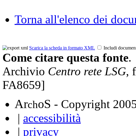
Torna all'elenco dei doc
Scarica la scheda in formato XML
Includi documen
Come citare questa fonte
.
Archivio
Centro rete LSG
,
FA8659]
A
S
r
o
- Copyright 200
ch
|
accessibilità
|
privacy