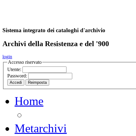
A
S
r
o
ch
Sistema integrato dei cataloghi d'archivio
Archivi della Resistenza e del '900
login
Accesso riservato
Utente:
Password:
Home
Metarchivi