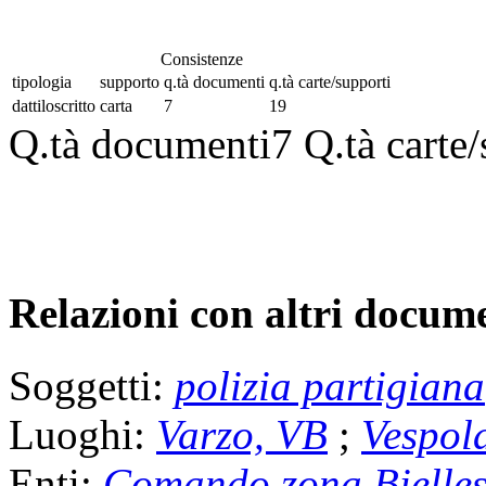
Consistenze
tipologia
supporto
q.tà documenti
q.tà carte/supporti
dattiloscritto
carta
7
19
Q.tà documenti
7
Q.tà carte
Relazioni con altri docume
Soggetti:
polizia partigiana
Luoghi:
Varzo, VB
;
Vespol
Enti:
Comando zona Bielle