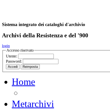
A
S
r
o
ch
Sistema integrato dei cataloghi d'archivio
Archivi della Resistenza e del '900
login
Accesso riservato
Utente:
Password:
Home
Metarchivi