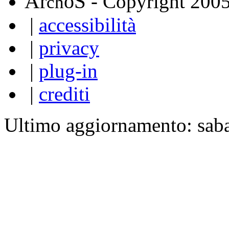
A
S
r
o
- Copyright 200
ch
|
accessibilità
|
privacy
|
plug-in
|
crediti
Ultimo aggiornamento: sab