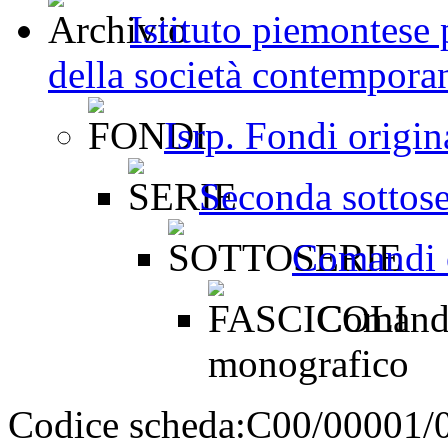
Istituto piemontese p
della società contemporan
Isrp. Fondi origin
Seconda sottosez
Comandi o
Comando 
monografico
Codice scheda:
C00/00001/