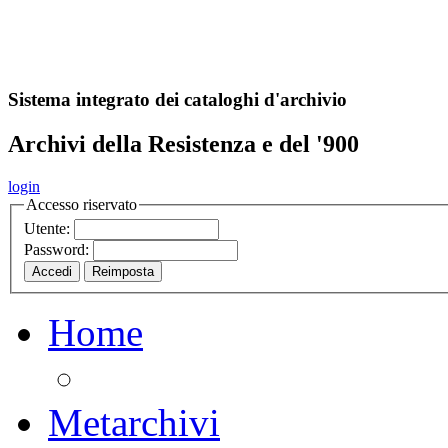
A
S
r
o
ch
Sistema integrato dei cataloghi d'archivio
Archivi della Resistenza e del '900
login
Accesso riservato
Utente:
Password:
Home
Metarchivi