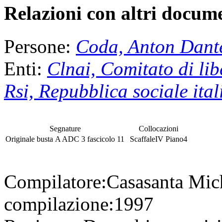
Relazioni con altri docume
Persone:
Coda, Anton Dant
Enti:
Clnai, Comitato di lib
Rsi, Repubblica sociale ita
Segnature
Collocazioni
Originale
busta
A ADC 3
fascicolo
11
Scaffale
IV
Piano
4
Compilatore:
Casasanta Mic
compilazione:
1997