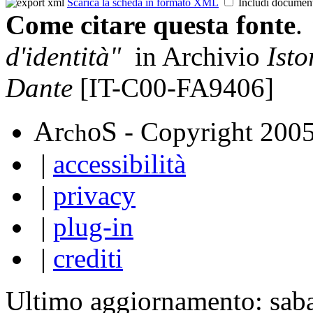
Scarica la scheda in formato XML
Includi documen
Come citare questa fonte
.
d'identità"
in Archivio
Isto
Dante
[IT-C00-FA9406]
A
S
r
o
- Copyright 200
ch
|
accessibilità
|
privacy
|
plug-in
|
crediti
Ultimo aggiornamento: sab