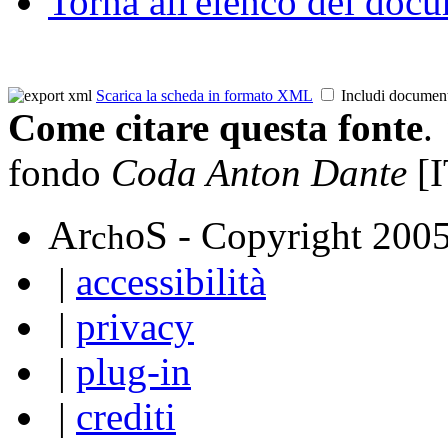
Torna all'elenco dei doc
Scarica la scheda in formato XML
Includi documen
Come citare questa fonte
.
fondo
Coda Anton Dante
[I
A
S
r
o
- Copyright 200
ch
|
accessibilità
|
privacy
|
plug-in
|
crediti