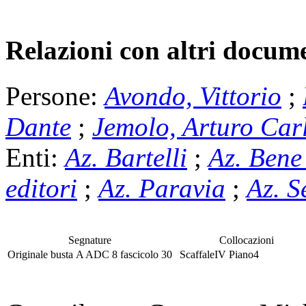
Relazioni con altri docume
Persone:
Avondo, Vittorio
;
Dante
;
Jemolo, Arturo Car
Enti:
Az. Bartelli
;
Az. Bene
editori
;
Az. Paravia
;
Az. S
Segnature
Collocazioni
Originale
busta
A ADC 8
fascicolo
30
Scaffale
IV
Piano
4