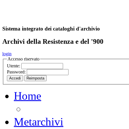
A
S
r
o
ch
Sistema integrato dei cataloghi d'archivio
Archivi della Resistenza e del '900
login
Accesso riservato
Utente:
Password:
Home
Metarchivi