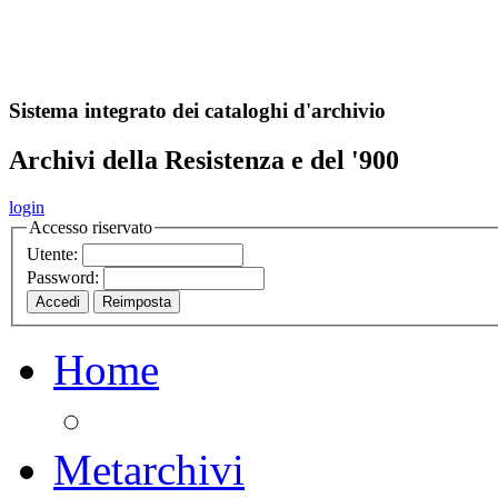
A
S
r
o
ch
Sistema integrato dei cataloghi d'archivio
Archivi della Resistenza e del '900
login
Accesso riservato
Utente:
Password:
Home
Metarchivi