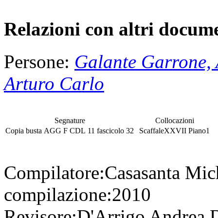
Relazioni con altri docume
Persone:
Galante Garrone, 
Arturo Carlo
Segnature
Collocazioni
Copia
busta
AGG F CDL 11
fascicolo
32
Scaffale
XXVII
Piano
1
Compilatore:
Casasanta Mic
compilazione:
2010
Revisore:
D'Arrigo Andrea
D