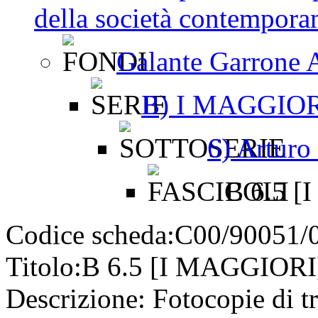
della società contemporan
Galante Garrone A
B) I MAGGIO
6) Arturo
B 6.5 [
Codice scheda:
C00/90051/
Titolo:
B 6.5 [I MAGGIORI
Descrizione:
Fotocopie di tra