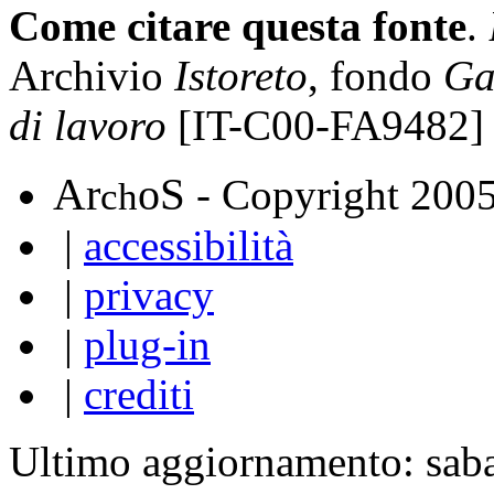
Come citare questa fonte
.
Archivio
Istoreto
, fondo
Ga
di lavoro
[IT-C00-FA9482]
A
S
r
o
- Copyright 200
ch
|
accessibilità
|
privacy
|
plug-in
|
crediti
Ultimo aggiornamento: sab