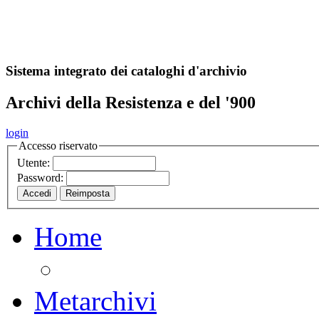
A
S
r
o
ch
Sistema integrato dei cataloghi d'archivio
Archivi della Resistenza e del '900
login
Accesso riservato
Utente:
Password:
Home
Metarchivi