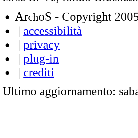
A
S
r
o
- Copyright 200
ch
|
accessibilità
|
privacy
|
plug-in
|
crediti
Ultimo aggiornamento: sab