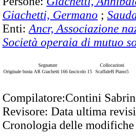
Persone:
Giachetti, Anniba
Giachetti, Germano
;
Sauda
Enti:
Ancr, Associazione na
Società operaia di mutuo s
Segnature
Collocazioni
Originale
busta
AR Giachetti 166
fascicolo
15
Scaffale
B
Piano
5
Compilatore:
Contini Sabri
Revisore:
Data ultima revis
Cronologia delle modifiche 