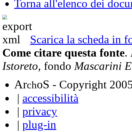
Torna all'elenco dei doc
Scarica la scheda in
Come citare questa fonte
.
Istoreto
, fondo
Mascarini E
A
S
r
o
- Copyright 200
ch
|
accessibilità
|
privacy
|
plug-in