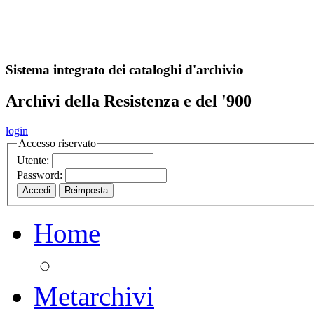
A
S
r
o
ch
Sistema integrato dei cataloghi d'archivio
Archivi della Resistenza e del '900
login
Accesso riservato
Utente:
Password:
Home
Metarchivi