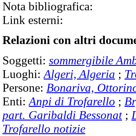
Nota bibliografica:
Link esterni:
Relazioni con altri docume
Soggetti:
sommergibile Am
Luoghi:
Algeri, Algeria
;
Tr
Persone:
Bonariva, Ottorin
Enti:
Anpi di Trofarello
;
Br
part. Garibaldi Bessonat
;
Trofarello notizie