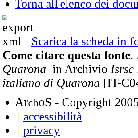
Torna all'elenco dei doc
Scarica la scheda in
Come citare questa fonte
.
Quarona
in Archivio
Isrsc
italiano di Quarona
[IT-C0
A
S
r
o
- Copyright 200
ch
|
accessibilità
|
privacy