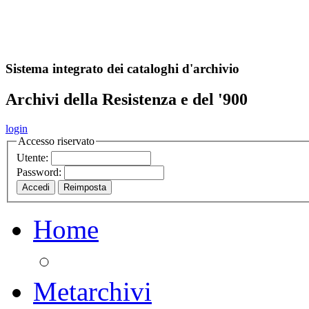
A
S
r
o
ch
Sistema integrato dei cataloghi d'archivio
Archivi della Resistenza e del '900
login
Accesso riservato
Utente:
Password:
Home
Metarchivi