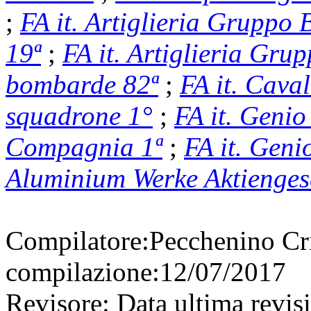
;
FA it. Artiglieria Grupp
19ª
;
FA it. Artiglieria Gr
bombarde 82ª
;
FA it. Cava
squadrone 1°
;
FA it. Genio
Compagnia 1ª
;
FA it. Geni
Aluminium Werke Aktiengese
Compilatore:
Pecchenino Cr
compilazione:
12/07/2017
Revisore:
Data ultima revis