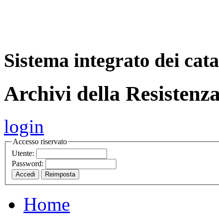
A
S
r
o
ch
Sistema integrato dei cata
Archivi della Resistenza
login
Accesso riservato
Utente:
Password:
Home