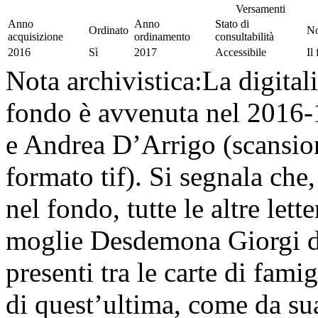
Versamenti
Anno
Anno
Stato di
Ordinato
No
acquisizione
ordinamento
consultabilità
2016
Sì
2017
Accessibile
Il
Nota archivistica:
La digital
fondo è avvenuta nel 2016-1
e Andrea D’Arrigo (scansioni
formato tif). Si segnala che
nel fondo, tutte le altre lett
moglie Desdemona Giorgi dur
presenti tra le carte di fami
di quest’ultima, come da su