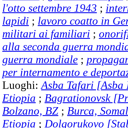
l'otto settembre 1943
;
inter
lapidi
;
lavoro coatto in G
militari ai familiari
;
onorif
alla seconda guerra mondial
guerra mondiale
;
propagan
per internamento e deportaz
Luoghi:
Asba Tafari [Asba L
Etiopia
;
Bagrationovsk [Pr
Bolzano, BZ
;
Burca, Somal
Etiopia
;
Dolgorukovo [Stab