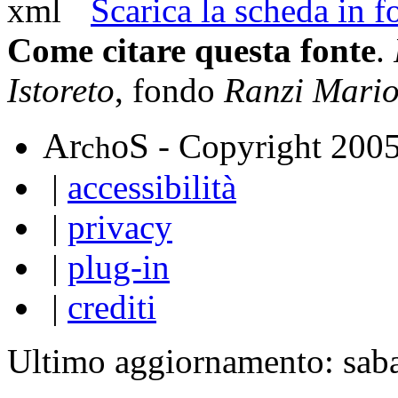
Scarica la scheda in
Come citare questa fonte
.
Istoreto
, fondo
Ranzi Mari
A
S
r
o
- Copyright 200
ch
|
accessibilità
|
privacy
|
plug-in
|
crediti
Ultimo aggiornamento: sab