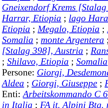
Gneixendorf Krems [Stalag 
Harrar, Etiopia
;
lago Hara
Etiopia
;
Megalo, Etiopia
;
Somalia
;
monte Argentera
[Stalag 398], Austria
;
Rans
;
Shilavo, Etiopia
;
Somalia
Persone:
Giorgi, Desdemon
Aldea
;
Giorgi, Giuseppe
;
Enti:
Arbeitskommando C 
in Italia
;
FA it. Alpini Btg