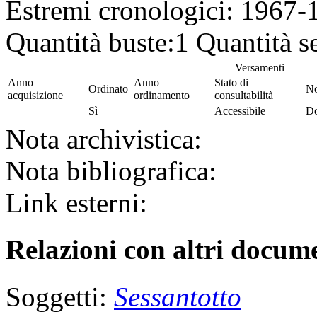
Estremi cronologici:
1967-
Quantità buste:
1
Quantità se
Versamenti
Anno
Anno
Stato di
Ordinato
No
acquisizione
ordinamento
consultabilità
Sì
Accessibile
Do
Nota archivistica:
Nota bibliografica:
Link esterni:
Relazioni con altri docume
Soggetti:
Sessantotto