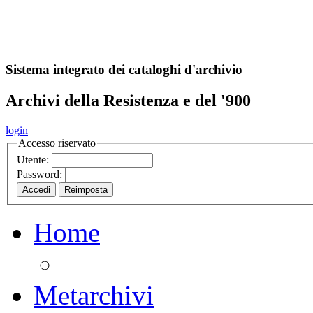
A
S
r
o
ch
Sistema integrato dei cataloghi d'archivio
Archivi della Resistenza e del '900
login
Accesso riservato
Utente:
Password:
Home
Metarchivi