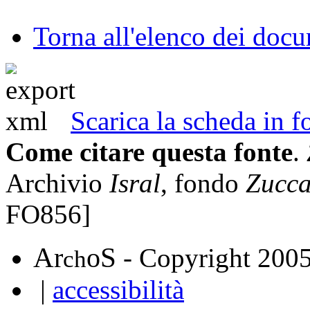
Torna all'elenco dei doc
Scarica la scheda in
Come citare questa fonte
.
Archivio
Isral
, fondo
Zucc
FO856]
A
S
r
o
- Copyright 200
ch
|
accessibilità