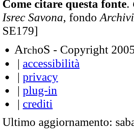
Come citare questa fonte
.
Isrec Savona
, fondo
Archiv
SE179]
A
S
r
o
- Copyright 200
ch
|
accessibilità
|
privacy
|
plug-in
|
crediti
Ultimo aggiornamento: sab