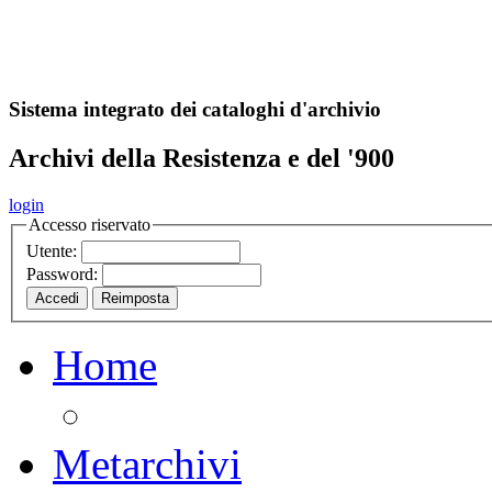
A
S
r
o
ch
Sistema integrato dei cataloghi d'archivio
Archivi della Resistenza e del '900
login
Accesso riservato
Utente:
Password:
Home
Metarchivi