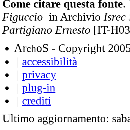
Come citare questa fonte
.
Figuccio
in Archivio
Isrec
Partigiano Ernesto
[IT-H03
A
S
r
o
- Copyright 200
ch
|
accessibilità
|
privacy
|
plug-in
|
crediti
Ultimo aggiornamento: sab