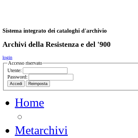
A
S
r
o
ch
Sistema integrato dei cataloghi d'archivio
Archivi della Resistenza e del '900
login
Accesso riservato
Utente:
Password:
Home
Metarchivi