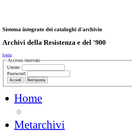
A
S
r
o
ch
Sistema integrato dei cataloghi d'archivio
Archivi della Resistenza e del '900
login
Accesso riservato
Utente:
Password:
Home
Metarchivi