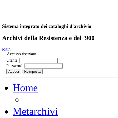
A
S
r
o
ch
Sistema integrato dei cataloghi d'archivio
Archivi della Resistenza e del '900
login
Accesso riservato
Utente:
Password:
Home
Metarchivi