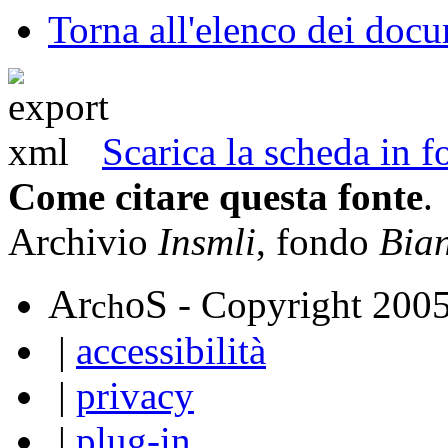
Torna all'elenco dei doc
Scarica la scheda in
Come citare questa fonte
.
Archivio
Insmli
, fondo
Bia
A
S
r
o
- Copyright 200
ch
|
accessibilità
|
privacy
|
plug-in