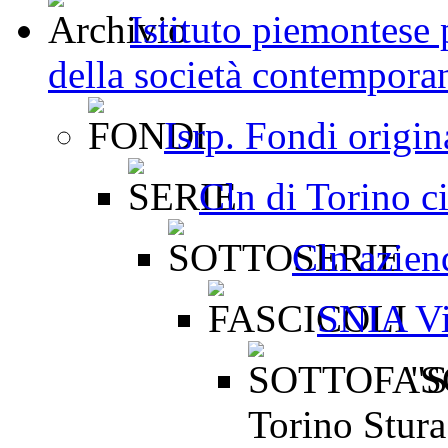
Istituto piemontese p
della società contemporan
Isrp. Fondi origi
Cln di Torino ci
Cln aziend
SNIA Vi
"S
Torino Stura