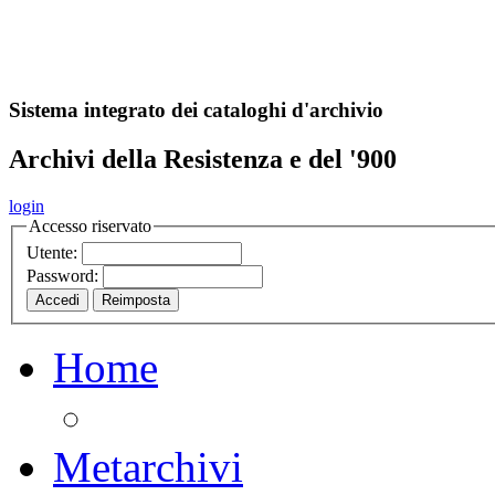
A
S
r
o
ch
Sistema integrato dei cataloghi d'archivio
Archivi della Resistenza e del '900
login
Accesso riservato
Utente:
Password:
Home
Metarchivi