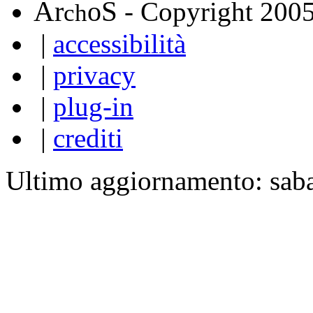
A
S
r
o
- Copyright 200
ch
|
accessibilità
|
privacy
|
plug-in
|
crediti
Ultimo aggiornamento: sab