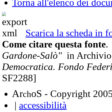
Torna all'elenco dei doc
Scarica la scheda in
Come citare questa fonte
.
Gardone-Salò"
in Archivi
Democratica. Fondo Federi
SF2288]
A
S
r
o
- Copyright 200
ch
|
accessibilità