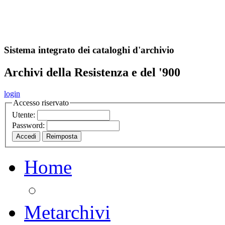
A
S
r
o
ch
Sistema integrato dei cataloghi d'archivio
Archivi della Resistenza e del '900
login
Accesso riservato
Utente:
Password:
Home
Metarchivi