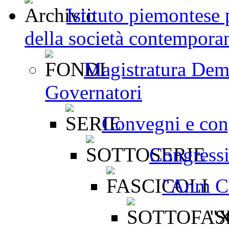
Istituto piemontese p
della società contemporan
Magistratura Dem
Governatori
Convegni e con
Congres
"Anm Co
"X