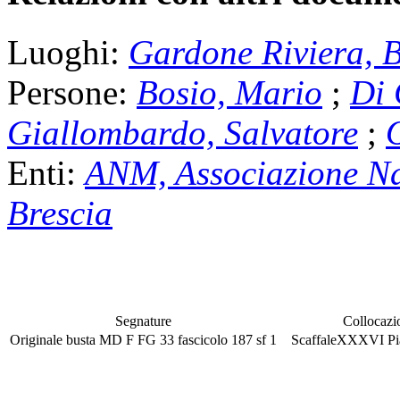
Luoghi:
Gardone Riviera, 
Persone:
Bosio, Mario
;
Di 
Giallombardo, Salvatore
;
Enti:
ANM, Associazione Na
Brescia
Segnature
Collocazi
Originale
busta
MD F FG 33
fascicolo
187
sf
1
Scaffale
XXXVI
P