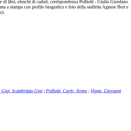
re di libri, elenchi di caduti, corrispondenza Polliotti - Giulio Giordano
carta a stampa con profilo biografico e foto della staffetta Agnese Bert e
o).
, Gigi, Scanferlato Gigi
;
Polliotti, Carlo, Nemo
;
Vigna, Giovanni