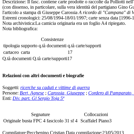
Descrizione:
Il fasc. contiene carte prodotte o raccolte da Polliotti nel
(con dissenso, in particolare, sulla vera identità del partigiano Gino Gu
l'articolo a stampa di Giuseppe Carossia
A ricordo di "Campana" di V
Estremi cronologici:
25/08/1994-18/01/1997; carte senza data [1996-19
Nota archivistica:
La camicia originaria era un foglio A4 ripiegato.
Nota bibliografica:
Consistenze
tipologia
supporto
q.tà documenti
q.tà carte/supporti
cartaceo
carta
17
Q.tà documenti
Q.tà carte/supporti
17
Relazioni con altri documenti e biografie
Soggetti:
ricerche su caduti e vittime di guerra
Persone:
Bert, Agnese
;
Carossia, Giuseppe
;
Cordero di Pamparato,
Enti:
Div. part. Gl Sergio Toja 5ª
Segnature
Collocazioni
Originale
busta
FPC 4
fascicolo
31
sf
4
Scaffale
I
Piano
3
Compilatore:
Pecchenino Cristian
Data compilazione:
23/05/2013