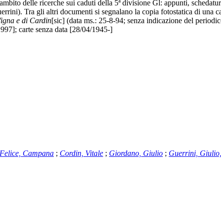
l'ambito delle ricerche sui caduti della 5ª divisione Gl: appunti, schedatu
errini). Tra gli altri documenti si segnalano la copia fotostatica di una 
igna e di Cardin
[sic] (data ms.: 25-8-94; senza indicazione del periodic
97]; carte senza data [28/04/1945-]
 Felice, Campana
;
Cordin, Vitale
;
Giordano, Giulio
;
Guerrini, Giulio