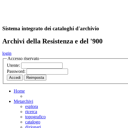
A
S
r
o
ch
Sistema integrato dei cataloghi d'archivio
Archivi della Resistenza e del '900
login
Accesso riservato
Utente:
Password:
Home
Metarchivi
esplora
ricerca
topografico
catalogo
dizionari