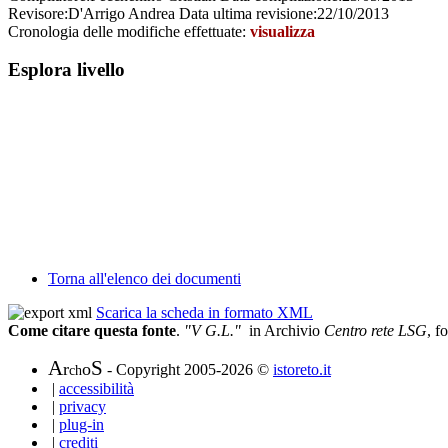
Revisore:
D'Arrigo Andrea
Data ultima revisione:
22/10/2013
Cronologia delle modifiche effettuate:
visualizza
Esplora livello
Torna all'elenco dei documenti
Scarica la scheda in formato XML
Come citare questa fonte
.
"V G.L."
in Archivio
Centro rete LSG
, f
A
S
r
o
- Copyright 2005-2026 ©
istoreto.it
ch
|
accessibilità
|
privacy
|
plug-in
|
crediti