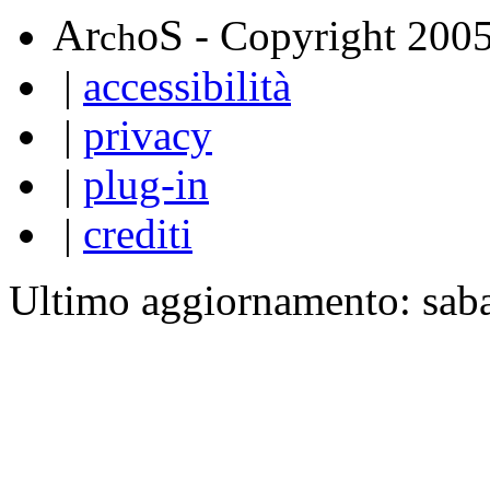
A
S
r
o
- Copyright 200
ch
|
accessibilità
|
privacy
|
plug-in
|
crediti
Ultimo aggiornamento: sab