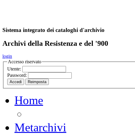
A
S
r
o
ch
Sistema integrato dei cataloghi d'archivio
Archivi della Resistenza e del '900
login
Accesso riservato
Utente:
Password:
Home
Metarchivi