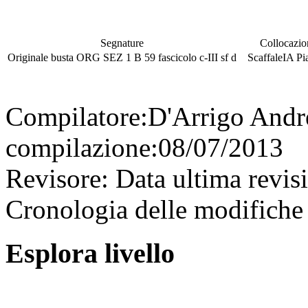
Segnature
Collocazio
Originale
busta
ORG SEZ 1 B 59
fascicolo
c-III
sf
d
Scaffale
IA
Pi
Compilatore:
D'Arrigo And
compilazione:
08/07/2013
Revisore:
Data ultima revis
Cronologia delle modifiche 
Esplora livello