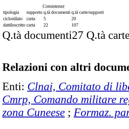
Consistenze
tipologia
supporto
q.tà documenti
q.tà carte/supporti
ciclostilato
carta
5
20
dattiloscritto
carta
22
107
Q.tà documenti
27
Q.tà cart
Relazioni con altri docume
Enti:
Clnai, Comitato di lib
Cmrp, Comando militare re
zona Cuneese
;
Formaz. par