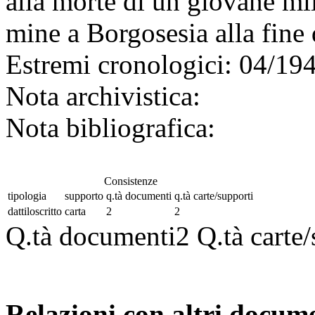
alla morte di un giovane mil
mine a Borgosesia alla fine 
Estremi cronologici:
04/19
Nota archivistica:
Nota bibliografica:
Consistenze
tipologia
supporto
q.tà documenti
q.tà carte/supporti
dattiloscritto
carta
2
2
Q.tà documenti
2
Q.tà carte
Relazioni con altri docume