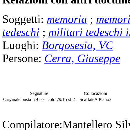
Soggetti:
memoria
;
memori
tedeschi
;
militari tedeschi
Luoghi:
Borgosesia, VC
Persone:
Cerra, Giuseppe
Segnature
Collocazioni
Originale
busta
79
fascicolo
79/15
sf
2
Scaffale
A
Piano
3
Compilatore:
Mantellero Si