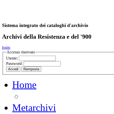
A
S
r
o
ch
Sistema integrato dei cataloghi d'archivio
Archivi della Resistenza e del '900
login
Accesso riservato
Utente:
Password:
Home
Metarchivi