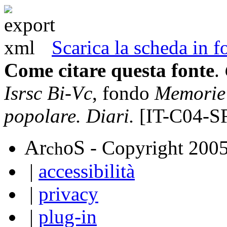
Scarica la scheda in
Come citare questa fonte
.
Isrsc Bi-Vc
, fondo
Memorie 
popolare. Diari.
[IT-C04-S
A
S
r
o
- Copyright 200
ch
|
accessibilità
|
privacy
|
plug-in