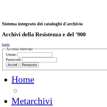
A
S
r
o
ch
Sistema integrato dei cataloghi d'archivio
Archivi della Resistenza e del '900
login
Accesso riservato
Utente:
Password:
Home
Metarchivi