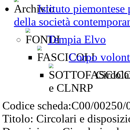
Istituto piemontese p
della società contemporan
Tempia Elvo
Corpo volonta
Circola
e CLNRP
Codice scheda:
C00/00250/
Titolo:
Circolari e dispos