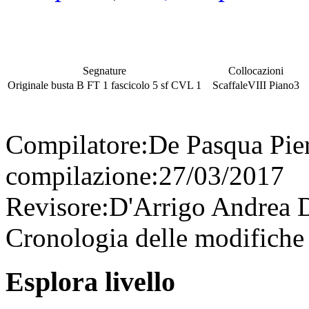
Segnature
Collocazioni
Originale
busta
B FT 1
fascicolo
5
sf
CVL 1
Scaffale
VIII
Piano
3
Compilatore:
De Pasqua Pie
compilazione:
27/03/2017
Revisore:
D'Arrigo Andrea
D
Cronologia delle modifiche 
Esplora livello