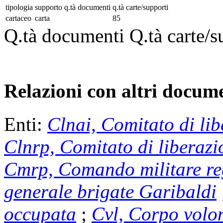
tipologia
supporto
q.tà documenti
q.tà carte/supporti
cartaceo
carta
85
Q.tà documenti
Q.tà carte/s
Relazioni con altri docume
Enti:
Clnai, Comitato di lib
Clnrp, Comitato di liberaz
Cmrp, Comando militare re
generale brigate Garibaldi
occupata
;
Cvl, Corpo volon