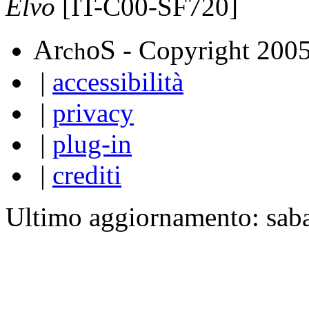
Elvo
[IT-C00-SF720]
A
S
r
o
- Copyright 200
ch
|
accessibilità
|
privacy
|
plug-in
|
crediti
Ultimo aggiornamento: sab