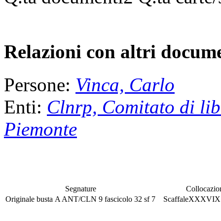
Relazioni con altri docume
Persone:
Vinca, Carlo
Enti:
Clnrp, Comitato di li
Piemonte
Segnature
Collocazio
Originale
busta
A ANT/CLN 9
fascicolo
32
sf
7
Scaffale
XXXVI