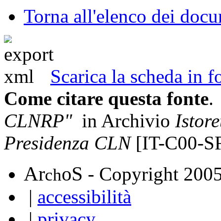
Torna all'elenco dei doc
Scarica la scheda in
Come citare questa fonte
.
CLNRP"
in Archivio
Istore
Presidenza CLN
[IT-C00-S
A
S
r
o
- Copyright 200
ch
|
accessibilità
|
privacy