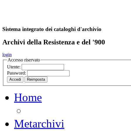
A
S
r
o
ch
Sistema integrato dei cataloghi d'archivio
Archivi della Resistenza e del '900
login
Accesso riservato
Utente:
Password:
Home
Metarchivi