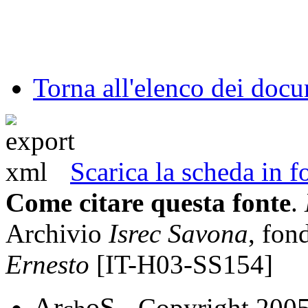
Torna all'elenco dei doc
Scarica la scheda in
Come citare questa fonte
.
Archivio
Isrec Savona
, fo
Ernesto
[IT-H03-SS154]
A
S
r
o
- Copyright 200