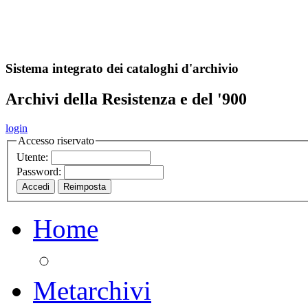
A
S
r
o
ch
Sistema integrato dei cataloghi d'archivio
Archivi della Resistenza e del '900
login
Accesso riservato
Utente:
Password:
Home
Metarchivi